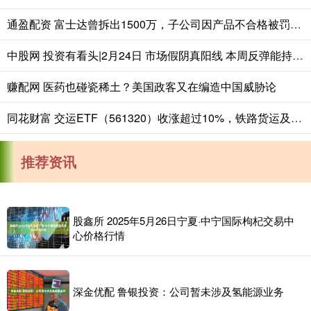
通盈配资 富士达曾拆出1500万，子公司因产品不合格被罚，依赖境外销售
中股网 投资有看头|2月24日 市场假阴真阳线 本周反弹能持续吗？
赚配网 医药也碰瓷稀土？美国政客又在编造中国威胁论
同花财富 交运ETF（561320）收涨超过10%，铁路货运及农村公路建设数据支撑行业韧性
推荐资讯
股鑫所 2025年5月26日宁夏·中宁国际枸杞交易中
心价格行情
深金优配 鲁银投资：公司暂未涉及氢能源业务