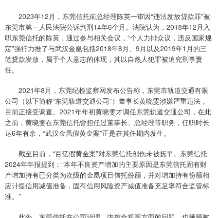
2023年12月，东莞信托前总经理陈英一审因“违法发放贷款罪”被
东莞市第一人民法院公诉判刑14年6个月。法院认为，2018年12月入
职东莞信托的陈英，通过参与相关会议，“个人力排众议，违反国家规
定”强行力推了与武汉金凰包括2018年8月、9月以及2019年1月的三
笔贷款发放，属于个人意志的体现，其以自然人犯罪被追究刑事责
任。
2021年8月，东莞纪检监察网发布公告称，东莞市轨道交通有限
公司（以下简称“东莞轨道交通公司”）董事长黄晓雯涉嫌严重违法，
目前正接受调查。2021年年初黄晓雯才调任东莞轨道交通公司，在此
之前，黄晓雯在东莞信托曾担任过董事长、总经理等职务，任职时长
达6年有余，“武汉金凰假黄金案”正是在其任期内发生。
截至目前，“百亿假黄金案”对东莞信托创伤未被抚平。东莞信托
2024年年报提到：“本年不良资产增加的主要原因是东莞信托固有财
产增加持有已分类为次级的金凰项目信托份额，并对增加持有份额相
应计提信用减值准备，固有信用风险资产减值准备充足率符合监管标
准。”
此外，东莞信托在公司治理、内控合规等方面的问题，也频频被