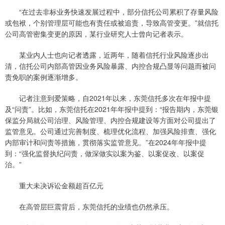
“在过去非标业务快速发展过程中，部分信托公司累积了存量风险
或包袱，个别管理层可能也有责任或被追责，导致高管变更。”就信托
公司高管密集变更的原因，某行业研究人士曾向记者表示。
某业内人士也向记者透露，近两年，随着信托行业风险逐步出
清，信托公司内部高管因业务风险暴露、内控合规凸显等问题而被问
责免职的案例逐渐增多。
记者注意到爱策略，自2021年以来，东莞信托多次在年报中提
及“问责”。比如，东莞信托在2021年年报中提到：“报告期内，东莞银
保监分局就公司治理、风险管理、内控合规建设等方面对公司提出了
监管意见。公司通过完善制度、梳理优化流程、加强风险排查、强化
内部审计和问责等措施，贯彻落实监管意见。”在2024年年报中提
到：“强化监督执纪问责，做深做实以案为鉴、以案促改、以案促
治。”
重大未决诉讼金额超百亿元
在高管层巨震背后，东莞信托的业绩也仍然承压。