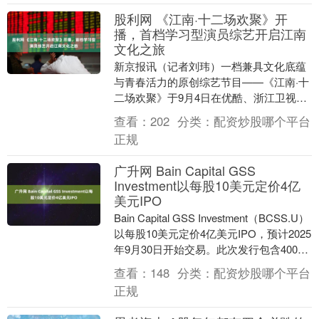
股利网 《江南·十二场欢聚》开
播，首档学习型演员综艺开启江南
文化之旅
新京报讯（记者刘玮）一档兼具文化底蕴
与青春活力的原创综艺节目——《江南·十
二场欢聚》于9月4日在优酷、浙江卫视、
Z视介10点档首播。第二期起，每周四
查看：
202
分类：
配资炒股哪个平台
12:30优....
正规
广升网 Bain Capital GSS
Investment以每股10美元定价4亿
美元IPO
Bain Capital GSS Investment（BCSS.U）
以每股10美元定价4亿美元IPO，预计2025
年9月30日开始交易。此次发行包含4000
万....
查看：
148
分类：
配资炒股哪个平台
正规