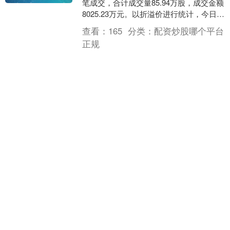
笔成交，合计成交量85.94万股，成交金额
8025.23万元。以折溢价进行统计，今日25
笔大宗交易成交价相对收盘价均为折....
查看：
165
分类：
配资炒股哪个平台
正规
个股实时涨跌榜
个股跌幅
个股流入
个股流出
换手率
个股涨幅
排名
名称
最新价
涨幅
换手率
1
N展芯
116.52
396.89%
79.39%
2
锐翔智能
110.02
20.21%
16.80%
3
志特新材
14.8
20.03%
14.18%
4
博腾股份
20.44
20.02%
14.77%