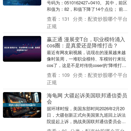
号码为：0510162427+0410。 其中，前区
和值为：82，和值下降了14个点位； 前区
大小比为：2:3，小 号....
查看：
131
分类：
配资炒股哪个平台
正规
赢正通 漫展变T台，职业模特涌入
cos圈：是真爱还是降维打击？
最近有网友刷视频，说现在的漫展越来越
像时装周，一堆职业模特、车模转行来玩
cos了，这是不是对传统coser的“降维打
击”？ 经常逛漫展的友友应该体会更深，
查看：
109
分类：
配资炒股哪个平台
以前大....
正规
海龟网 大疆起诉美国联邦通信委员
会
据环球时报，美国东部时间2026年2月20
日，大疆创新正式向美国第九巡回上诉法
院提起上诉，挑战美国联邦通信委员会
（FCC）2025年12月23日将大疆及产品列