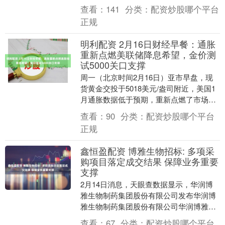
1.1%，亚马逊跌0.2%，特斯拉跌1.1....
查看：
141
分类：
配资炒股哪个平台
正规
明利配资 2月16日财经早餐：通胀
重新点燃美联储降息希望，金价测
试5000关口支撑
周一（北京时间2月16日）亚市早盘，现
货黄金交投于5018美元/盎司附近，美国1
月通胀数据低于预期，重新点燃了市场对
美联储今年降息的希望，盖过了上周早些
查看：
90
分类：
配资炒股哪个平台
时候强劲....
正规
鑫恒盈配资 博雅生物招标: 多项采
购项目落定成交结果 保障业务重要
支撑
2月14日消息，天眼查数据显示，华润博
雅生物制药集团股份有限公司发布华润博
雅生物制药集团股份有限公司华润博雅生
物及绿十字下属单采血浆站快检试剂质控
查看：
67
分类：
配资炒股哪个平台