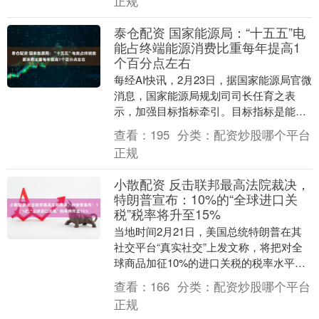
正规
泰仓配资 国家能源局：“十五五”电
能占终端能源消费比重每年提高1
个百分点左右
每经AI快讯，2月23日，据国家能源局官微
消息，国家能源局规划司司长任育之表
示，加强目标指标牵引。目标指标是能源
发展的“指挥棒”。“十五五”以初步建成新型
查看：
195
分类：
配资炒股哪个平台
能源体....
正规
小散配资 反击联邦最高法院裁决，
特朗普宣布：10%的“全球进口关
税”税率将升至15%
当地时间2月21日，美国总统特朗普在其
社交平台“真实社交”上发文称，将把对全
球商品加征10%的进口关税的税率水平提
高至15%。 特朗普在文中称，“基于对美国
查看：
166
分类：
配资炒股哪个平台
联邦....
正规