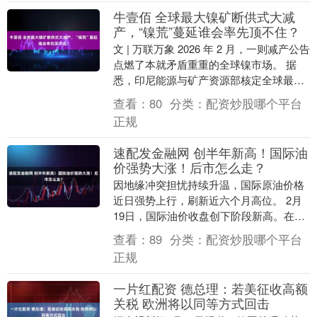
牛壹佰 全球最大镍矿断供式大减
产，“镍荒”蔓延谁会率先顶不住？
文 | 万联万象 2026 年 2 月，一则减产公告
点燃了本就矛盾重重的全球镍市场。 据
悉，印尼能源与矿产资源部核定全球最大
镍矿韦达湾镍业年度生产配额，从 20....
查看：
80
分类：
配资炒股哪个平台
正规
速配发金融网 创半年新高！国际油
价强势大涨！后市怎么走？
因地缘冲突担忧持续升温，国际原油价格
近日强势上行，刷新近六个月高位。 2月
19日，国际油价收盘创下阶段新高。在前
一交易日已大涨逾4%的基础上，布伦特原
查看：
89
分类：
配资炒股哪个平台
油收盘创去....
正规
一片红配资 德总理：若美征收高额
关税 欧洲将以同等方式回击