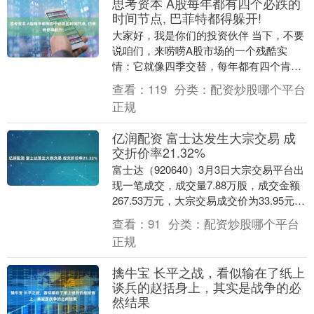
思考资本 A股每年都有四个必跌的
时间节点, 巴菲特都得躲开!
大家好，我是你们的投资伙伴 当下，不要
说咱们，来唠唠A股市场的一个残酷实
情：它就像四季交替，每年都有四个肯定
会下跌的时间点。 不要以为我是在吓唬
查看：
119
分类：
配资炒股哪个平台
你，这可是无数散....
正规
亿润配资 富士达发生大宗交易 成
交折价率21.32%
富士达（920640）3月3日大宗交易平台出
现一笔成交，成交量7.88万股，成交金额
267.53万元，大宗交易成交价为33.95元，
相对今日收盘价折价21.32....
查看：
91
分类：
配资炒股哪个平台
正规
擒牛宝 长平之战，看似输在了纸上
谈兵的赵括身上，其实是战争的必
然结果