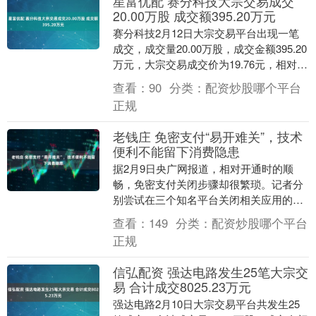
星富优配 赛分科技大宗交易成交
20.00万股 成交额395.20万元
赛分科技2月12日大宗交易平台出现一笔
成交，成交量20.00万股，成交金额395.20
万元，大宗交易成交价为19.76元，相对今
日收盘价折价0.70%。该笔交易....
查看：
90
分类：
配资炒股哪个平台
正规
老钱庄 免密支付“易开难关”，技术
便利不能留下消费隐患
据2月9日央广网报道，相对开通时的顺
畅，免密支付关闭步骤却很繁琐。记者分
别尝试在三个知名平台关闭相关应用的免
密支付功能：一个平台需跳转七次界面，
查看：
149
分类：
配资炒股哪个平台
另两个各需跳转六....
正规
信弘配资 强达电路发生25笔大宗交
易 合计成交8025.23万元
强达电路2月10日大宗交易平台共发生25