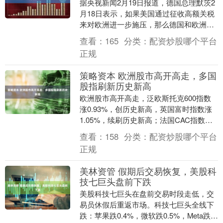
据央视新闻2月19日报道，德国总理默茨2
月18日表示，如果美国通过征收高额关税
来对欧洲进一步施压，那么德国和欧洲也
将以同等方式进行回击。 德国总理默茨：
查看：
165
分类：
配资炒股哪个平台
如果美国....
正规
策略资本 欧洲股市高开高走，多国
股指刷新历史新高
欧洲股市高开高走，泛欧斯托克600指数
涨0.93%，创历史新高，英国富时指数涨
1.05%，续刷历史新高；法国CAC指数涨
0.55%，德国DAX指数涨0.83%，....
查看：
158
分类：
配资炒股哪个平台
正规
美林资管 假期后交易恢复，美股科
技七巨头盘前下跌
美股科技七巨头在盘前交易时段走低，交
易员休假后重返市场。科技七巨头全线下
跌：苹果跌0.4%，微软跌0.5%，Meta跌