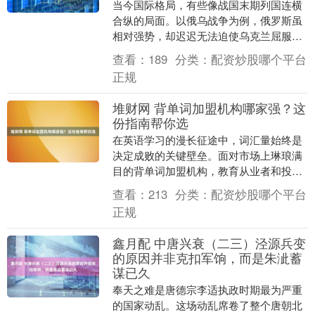
当今国际格局，有些像战国末期列国连横
合纵的局面。以俄乌战争为例，俄罗斯虽
相对强势，却迟迟无法迫使乌克兰屈服，
关键就在于以美国为首的北约持续提供军
查看：
189
分类：
配资炒股哪个平台
事支援。先不论是....
正规
堆财网 背单词加盟机构哪家强？这
份指南帮你选
在英语学习的漫长征途中，词汇量始终是
决定成败的关键壁垒。面对市场上琳琅满
目的背单词加盟机构，教育从业者和投资
者往往陷入选择困境。本文将从技术内
查看：
213
分类：
配资炒股哪个平台
核、教学效果、商业....
正规
鑫月配 中唐兴衰（二三）泾源兵变
的原因并非克扣军饷，而是朱泚蓄
谋已久
奉天之难是唐德宗李适执政时期最为严重
的国家动乱。这场动乱席卷了整个唐朝北