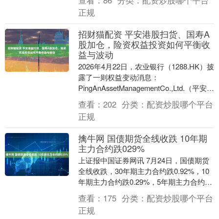
查看：
86
分类：
配资炒股哪个平台
入....
正规
招财猫配资 平安港股扫货、国寿A
股加仓，险资权益投资如何平衡收
益与波动
2026年4月22日，农业银行（1288.HK）披
露了一则权益变动消息：
PingAnAssetManagementCo.,Ltd.（平安资
管）买入公司4994.....
查看：
202
分类：
配资炒股哪个平台
正规
擒牛网 国债期货全线收跌 10年期
主力合约跌029%
上证报中国证券网讯 7月24日，国债期货
全线收跌，30年期主力合约跌0.92%，10
年期主力合约跌0.29%，5年期主力合约跌
0.21%，2年期主力合约跌0.0....
查看：
175
分类：
配资炒股哪个平台
正规