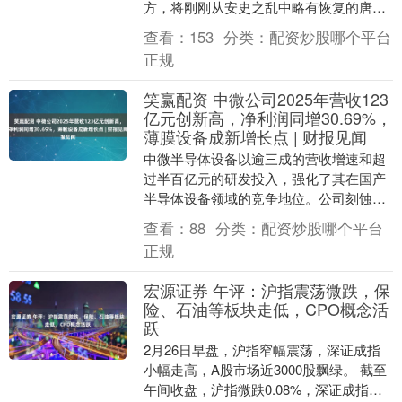
方，将刚刚从安史之乱中略有恢复的唐
朝，再度拖入深重的困境之中。泾源兵
查看：
153
分类：
配资炒股哪个平台
变，作为奉天之难的后....
正规
笑赢配资 中微公司2025年营收123
亿元创新高，净利润同增30.69%，
薄膜设备成新增长点 | 财报见闻
中微半导体设备以逾三成的营收增速和超
过半百亿元的研发投入，强化了其在国产
半导体设备领域的竞争地位。公司刻蚀设
备稳居核心地位，销售额近百亿；薄膜设
查看：
88
分类：
配资炒股哪个平台
备增速超224%....
正规
宏源证券 午评：沪指震荡微跌，保
险、石油等板块走低，CPO概念活
跃
2月26日早盘，沪指窄幅震荡，深证成指
小幅走高，A股市场近3000股飘绿。 截至
午间收盘，沪指微跌0.08%，深证成指涨