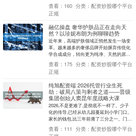
0.28%，创业板指跌0.39%，沪深北....
查看：
160
分类：
配资炒股哪个平台
正规
融亿操盘 奢华护肤品正在走向天
然？以珍妮布朗为例聊聊趋势
近年来，高端护肤领域正悄然发生一场变
革。越来越多的奢侈品牌开始摒弃传统化
学合成成分，转向更为纯净、天然的原料
选择。这一趋势不仅体现在新兴的小众品
查看：
175
分类：
配资炒股哪个平台
牌中，就连许多历....
正规
纯旭配资端 2026托管行业生死
劫：破局八策与剩者之道——晋级
集团创始人窦昆年度战略大课
2026,不是更难了,是彻底不一样了。少子
化的传导,已经从幼儿园蔓延到小学门口。
家长的钱包,比三年前瘪了三分之一。门口
的托管班,有的在转让,有的在硬扛。更让人
查看：
111
分类：
配资炒股哪个平台
不....