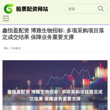
鑫恒盈配资 博雅生物招标: 多项采购项目落
定成交结果 保障业务重要支撑
网站：升富配资