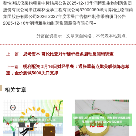
整性测试仪采购项目中标结果公告2025-12-19华润博雅生物制药集团
股份有限公司浙江泰林医学工程有限公司57000050华润博雅生物制药
集团股份有限公司2026-2027年度零星广告物料制作采购项目公告
2025-12-18华润博雅生物制药集团股份有限公司--
升富配资提示：文章来自网络，不代表本站观点。
上一篇：
思考资本 哥伦比亚对华镀锌盘条启动反倾销调查
下一篇：
明利配资 2月16日财经早餐：通胀重新点燃美联储降息希
望，金价测试5000关口支撑
相关文章