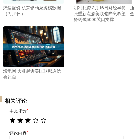
鸿运配资 杭萧钢构龙虎榜数据
明利配资 2月16日财经早餐：通
（2月9日）
胀重新点燃美联储降息希望，金
价测试5000关口支撑
海龟网 大疆起诉美国联邦通信
委员会
相关评论
本文评分
*
评论内容
*