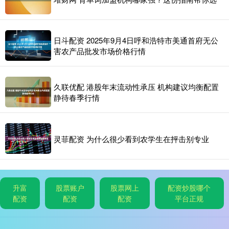
日斗配资 2025年9月4日呼和浩特市美通首府无公
害农产品批发市场价格行情
久联优配 港股年末流动性承压 机构建议均衡配置
静待春季行情
灵菲配资 为什么很少看到农学生在抨击别专业
升富
股票账户
股票网上
配资炒股哪个
配资
配资
配资
平台正规