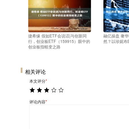
捷希缘 假如ETF会说话|与创新同
融亿操盘 奢
行，创业板ETF（159915）眼中的
然？以珍妮布
创业板指蜕变之路
相关评论
本文评分
*
评论内容
*