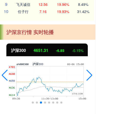
9
飞天诚信
12.56
19.96%
8.49%
10
任子行
7.16
19.93%
31.42%
沪深京行情 实时轮播
沪深300
4651.31
北
-6.85
-0.15%