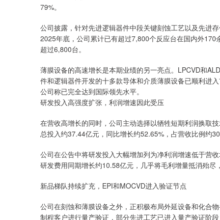
79%。
公司披露，针对先进逻辑器件中段关键刻蚀工艺以及先进存
2025年底，公司累计已有超过7,800个反应台在国内外1
超过6,800台。
薄膜设备的高速增长是本期业绩的另一亮点。LPCVD和ALD
件和逻辑器件开发的十多款导体和介质薄膜设备已顺利进入
公司称已完全达到国际领先水平。
研发投入高强度扩张，利润增速因此受压
在营收高增长的同时，公司主动选择以牺牲短期利润换取技术积累
总投入约37.44亿元，同比增长约52.65%，占营收比例约
公司在公告中将研发投入大幅增加列为净利润增速低于营收增
研发费用同期增长约10.58亿元，几乎将毛利增量抵消殆
新品梯队持续扩充，EPI和MOCVD进入验证节点
公司在刻蚀和薄膜设备之外，正积极布局外延设备和化合物
制程客户进行量产验证，部分先进工艺已进入量产验证阶段