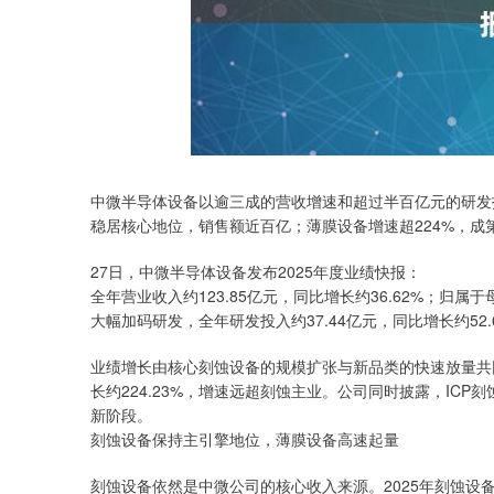
中微半导体设备以逾三成的营收增速和超过半百亿元的研发
上证指数
3900.35
00
-0.01%
21.92
0.
稳居核心地位，销售额近百亿；薄膜设备增速超224%，成
27日，中微半导体设备发布2025年度业绩快报：
全年营业收入约123.85亿元，同比增长约36.62%；归属于
大幅加码研发，全年研发投入约37.44亿元，同比增长约52.
业绩增长由核心刻蚀设备的规模扩张与新品类的快速放量共同驱
长约224.23%，增速远超刻蚀主业。公司同时披露，IC
新阶段。
刻蚀设备保持主引擎地位，薄膜设备高速起量
刻蚀设备依然是中微公司的核心收入来源。2025年刻蚀设备销