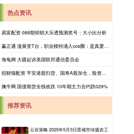
热点资讯
易富配资 088期韬韬大乐透预测奖号：大小比分析
赢正通 漫展变T台，职业模特涌入cos圈：是真爱还是降维打击？
海龟网 大疆起诉美国联邦通信委员会
招财猫配资 平安港股扫货、国寿A股加仓，险资权益投资如何平衡收益与波动
擒牛网 国债期货全线收跌 10年期主力合约跌029%
推荐资讯
云谷策略 2025年5月3日晋城市绿盛农工