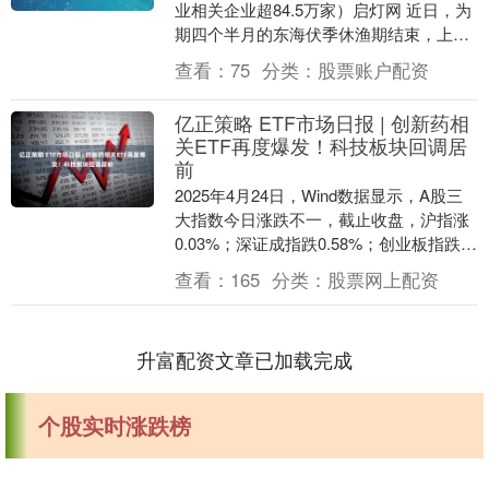
业相关企业超84.5万家）启灯网 近日，为
期四个半月的东海伏季休渔期结束，上海
崇明区三沙洪市场热闹非凡，海鲜水产区
查看：
75
分类：
股票账户配资
摊位摆满....
亿正策略 ETF市场日报 | 创新药相
关ETF再度爆发！科技板块回调居
前
2025年4月24日，Wind数据显示，A股三
大指数今日涨跌不一，截止收盘，沪指涨
0.03%；深证成指跌0.58%；创业板指跌
0.68%。沪深两市成交额1109....
查看：
165
分类：
股票网上配资
升富配资文章已加载完成
个股实时涨跌榜