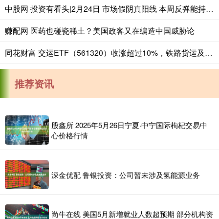
中股网 投资有看头|2月24日 市场假阴真阳线 本周反弹能持续吗？
赚配网 医药也碰瓷稀土？美国政客又在编造中国威胁论
同花财富 交运ETF（561320）收涨超过10%，铁路货运及农村公路建设数据支撑行业韧性
推荐资讯
股鑫所 2025年5月26日宁夏·中宁国际枸杞交易中
心价格行情
深金优配 鲁银投资：公司暂未涉及氢能源业务
尚牛在线 美国5月新增就业人数超预期 部分机构资