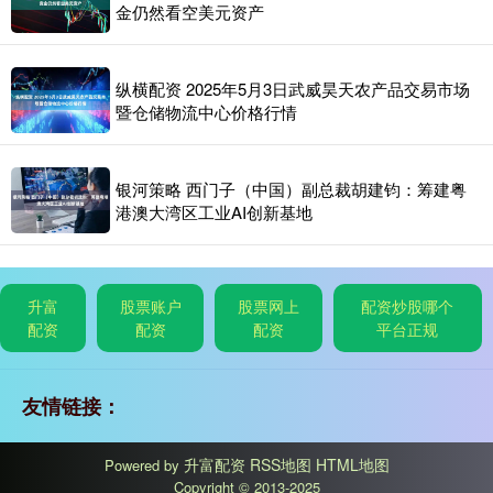
金仍然看空美元资产
纵横配资 2025年5月3日武威昊天农产品交易市场
暨仓储物流中心价格行情
银河策略 西门子（中国）副总裁胡建钧：筹建粤
港澳大湾区工业AI创新基地
升富
股票账户
股票网上
配资炒股哪个
配资
配资
配资
平台正规
友情链接：
升富配资
RSS地图
HTML地图
Powered by
Copyright
© 2013-2025