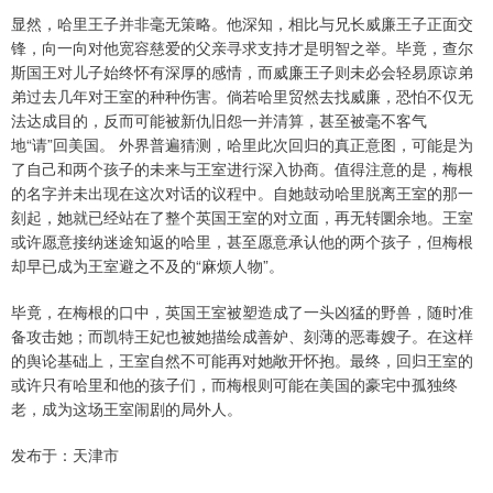
显然，哈里王子并非毫无策略。他深知，相比与兄长威廉王子正面交
锋，向一向对他宽容慈爱的父亲寻求支持才是明智之举。毕竟，查尔
斯国王对儿子始终怀有深厚的感情，而威廉王子则未必会轻易原谅弟
弟过去几年对王室的种种伤害。倘若哈里贸然去找威廉，恐怕不仅无
法达成目的，反而可能被新仇旧怨一并清算，甚至被毫不客气
地“请”回美国。 外界普遍猜测，哈里此次回归的真正意图，可能是为
了自己和两个孩子的未来与王室进行深入协商。值得注意的是，梅根
的名字并未出现在这次对话的议程中。自她鼓动哈里脱离王室的那一
刻起，她就已经站在了整个英国王室的对立面，再无转圜余地。王室
或许愿意接纳迷途知返的哈里，甚至愿意承认他的两个孩子，但梅根
却早已成为王室避之不及的“麻烦人物”。
毕竟，在梅根的口中，英国王室被塑造成了一头凶猛的野兽，随时准
备攻击她；而凯特王妃也被她描绘成善妒、刻薄的恶毒嫂子。在这样
的舆论基础上，王室自然不可能再对她敞开怀抱。最终，回归王室的
或许只有哈里和他的孩子们，而梅根则可能在美国的豪宅中孤独终
老，成为这场王室闹剧的局外人。
发布于：天津市