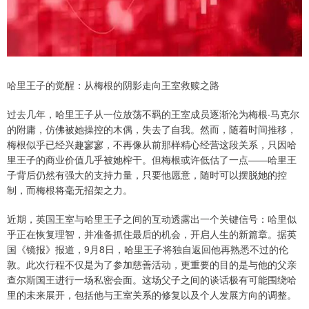
哈里王子的觉醒：从梅根的阴影走向王室救赎之路
过去几年，哈里王子从一位放荡不羁的王室成员逐渐沦为梅根·马克尔
的附庸，仿佛被她操控的木偶，失去了自我。然而，随着时间推移，
梅根似乎已经兴趣寥寥，不再像从前那样精心经营这段关系，只因哈
里王子的商业价值几乎被她榨干。但梅根或许低估了一点——哈里王
子背后仍然有强大的支持力量，只要他愿意，随时可以摆脱她的控
制，而梅根将毫无招架之力。
近期，英国王室与哈里王子之间的互动透露出一个关键信号：哈里似
乎正在恢复理智，并准备抓住最后的机会，开启人生的新篇章。据英
国《镜报》报道，9月8日，哈里王子将独自返回他再熟悉不过的伦
敦。此次行程不仅是为了参加慈善活动，更重要的目的是与他的父亲
查尔斯国王进行一场私密会面。这场父子之间的谈话极有可能围绕哈
里的未来展开，包括他与王室关系的修复以及个人发展方向的调整。