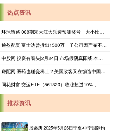
热点资讯
环球策路 088期宋大江大乐透预测奖号：大小比分析
通盈配资 富士达曾拆出1500万，子公司因产品不合格被罚，依赖境外销售
中股网 投资有看头|2月24日 市场假阴真阳线 本周反弹能持续吗？
赚配网 医药也碰瓷稀土？美国政客又在编造中国威胁论
同花财富 交运ETF（561320）收涨超过10%，铁路货运及农村公路建设数据支撑行业韧性
推荐资讯
股鑫所 2025年5月26日宁夏·中宁国际枸