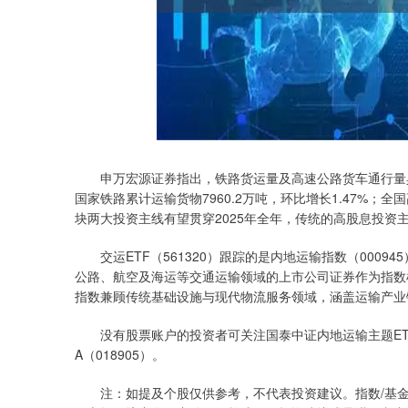
申万宏源证券指出，铁路货运量及高速公路货车通行量具备
深证成指
14311.01
9.68
1.02%
200.89
国家铁路累计运输货物7960.2万吨，环比增长1.47%；全
块两大投资主线有望贯穿2025年全年，传统的高股息投资
交运ETF（561320）跟踪的是内地运输指数（0009
公路、航空及海运等交通运输领域的上市公司证券作为指数
指数兼顾传统基础设施与现代物流服务领域，涵盖运输产业
没有股票账户的投资者可关注国泰中证内地运输主题ETF发
A（018905）。
注：如提及个股仅供参考，不代表投资建议。指数/基金