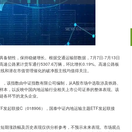
韧性，保持稳健增长。根据交通运输部数据，7月7日-7月13日
沪深300
4694.44
1.42%
43.13
0.93%
国高速公路累计货车通行5307.6万辆，环比增长0.19%。高速公路板
主线和潜在市值管理催化的破净股主线均值得关注。
45），该指数由中证指数有限公司编制，从A股市场中选取涉及铁路、
样本，以反映中国内地运输行业相关上市公司证券的整体表现。该
链各环节的龙头企业。
起联接C（018906），国泰中证内地运输主题ETF发起联接
短期涨跌幅及历史表现仅供分析参考，不预示未来表现。市场观点