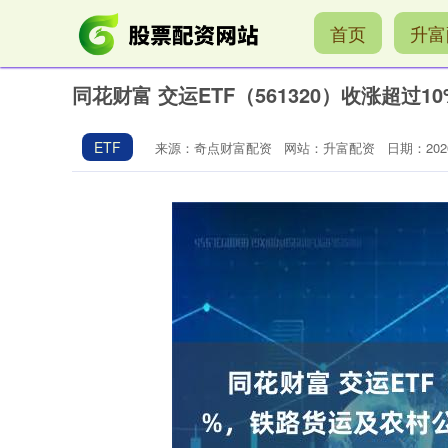
首页
升富
同花财富 交运ETF（561320）收涨超
ETF
来源：奇点财富配资
网站：升富配资
日期：2026-