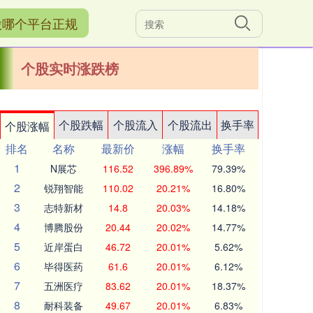
股哪个平台正规
个股实时涨跌榜
个股跌幅
个股流入
个股流出
换手率
个股涨幅
排名
名称
最新价
涨幅
换手率
1
N展芯
116.52
396.89%
79.39%
2
锐翔智能
110.02
20.21%
16.80%
3
志特新材
14.8
20.03%
14.18%
4
博腾股份
20.44
20.02%
14.77%
5
近岸蛋白
46.72
20.01%
5.62%
6
毕得医药
61.6
20.01%
6.12%
7
五洲医疗
83.62
20.01%
18.37%
8
耐科装备
49.67
20.01%
6.83%