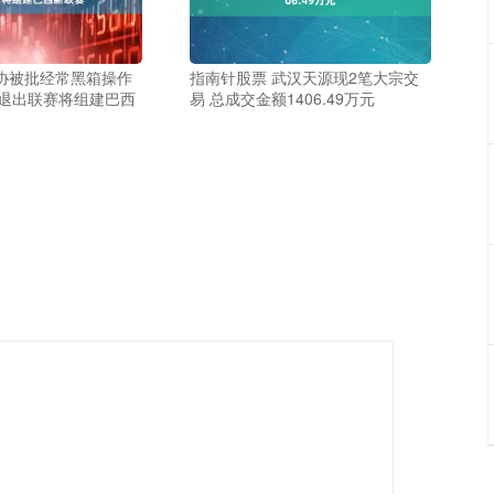
排协被批经常黑箱操作
指南针股票 武汉天源现2笔大宗交
态退出联赛将组建巴西
易 总成交金额1406.49万元