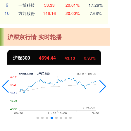
9
一博科技
53.33
20.01%
17.26%
10
方邦股份
146.16
20.00%
7.68%
沪深京行情 实时轮播
北证50
1134.24
创
11.37
1.01%