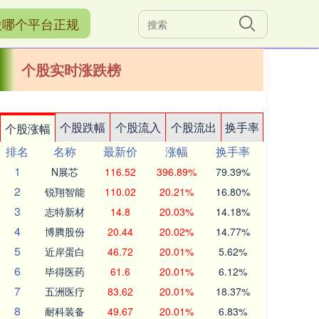
股哪个平台正规
个股实时涨跌榜
个股跌幅
个股流入
个股流出
换手率
个股涨幅
排名
名称
最新价
涨幅
换手率
1
N展芯
116.52
396.89%
79.39%
2
锐翔智能
110.02
20.21%
16.80%
3
志特新材
14.8
20.03%
14.18%
4
博腾股份
20.44
20.02%
14.77%
5
近岸蛋白
46.72
20.01%
5.62%
6
毕得医药
61.6
20.01%
6.12%
7
五洲医疗
83.62
20.01%
18.37%
8
耐科装备
49.67
20.01%
6.83%