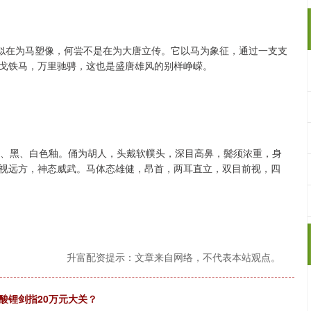
看似在为马塑像，何尝不是在为大唐立传。它以马为象征，通过一支支
戈铁马，万里驰骋，这也是盛唐雄风的别样峥嵘。
绿、黑、白色釉。俑为胡人，头戴软幞头，深目高鼻，鬓须浓重，身
视远方，神态威武。马体态雄健，昂首，两耳直立，双目前视，四
升富配资提示：文章来自网络，不代表本站观点。
酸锂剑指20万元大关？