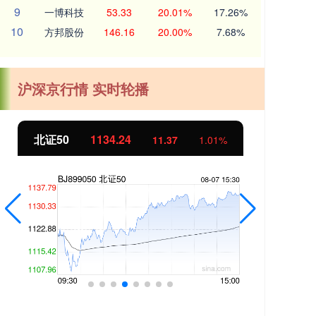
9
一博科技
53.33
20.01%
17.26%
10
方邦股份
146.16
20.00%
7.68%
沪深京行情 实时轮播
北证50
1134.24
创
11.37
1.01%