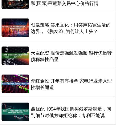
和(国际)果蔬菜交易中心价格行情
创赢策略 笑果文化：用笑声拓宽生活的
边界，《脱友2》为何让人上头？
天臣配资 股价走强触发强赎 银行优质转
债稀缺性凸显
鼎红金投 开年有序接单 家电行业步入理
性增长通道
鑫优配 1994年我国购买俄罗斯潜艇，问
到细节时俄方却拒绝称：专利不能说