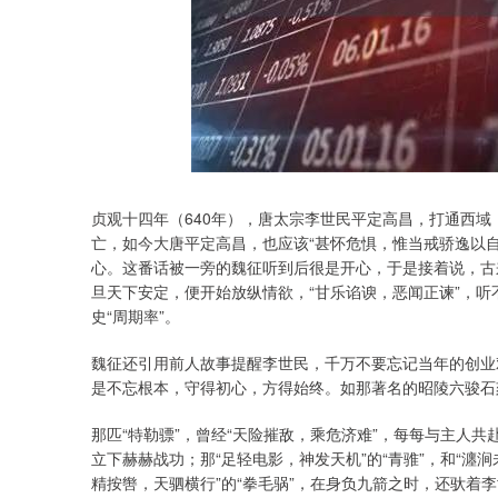
贞观十四年（640年），唐太宗李世民平定高昌，打通西
深证成指
14311.01
.68
1.02%
200.89
1
亡，如今大唐平定高昌，也应该“甚怀危惧，惟当戒骄逸以
心。这番话被一旁的魏征听到后很是开心，于是接着说，古
旦天下安定，便开始放纵情欲，“甘乐谄谀，恶闻正谏”，
史“周期率”。
魏征还引用前人故事提醒李世民，千万不要忘记当年的创业
是不忘根本，守得初心，方得始终。如那著名的昭陵六骏石
那匹“特勒骠”，曾经“天险摧敌，乘危济难”，每每与主人共
立下赫赫战功；那“足轻电影，神发天机”的“青骓”，和“瀍
精按辔，天驷横行”的“拳毛䯄”，在身负九箭之时，还驮着李