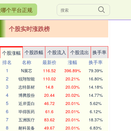
股哪个平台正规
个股实时涨跌榜
个股跌幅
个股流入
个股流出
换手率
个股涨幅
排名
名称
最新价
涨幅
换手率
1
N展芯
116.52
396.89%
79.39%
2
锐翔智能
110.02
20.21%
16.80%
3
志特新材
14.8
20.03%
14.18%
4
博腾股份
20.44
20.02%
14.77%
5
近岸蛋白
46.72
20.01%
5.62%
6
毕得医药
61.6
20.01%
6.12%
7
五洲医疗
83.62
20.01%
18.37%
8
耐科装备
49.67
20.01%
6.83%