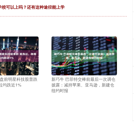
有学校可以上吗？还有这种途径能上学
股盘前明星科技股普跌
新巧牛 巴菲特交棒前最后一次调仓
拉均跌近1%
披露：减持苹果、亚马逊，新建仓
纽约时报