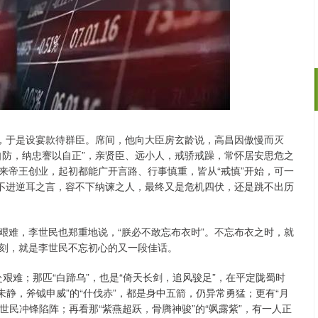
域，于是设宴款待群臣。席间，他向大臣房玄龄说，高昌因傲慢而灭
沪深300
4694.44
.42%
43.13
0.93%
自防，纳忠謇以自正”，亲贤臣、远小人，戒骄戒躁，常怀居安思危之
来帝王创业，起初都能广开言路、行事慎重，皆从“戒慎”开始，可一
听不进逆耳之言，容不下纳谏之人，最终又是危机四伏，还是跳不出历
艰难，李世民也郑重地说，“朕必不敢忘布衣时”。不忘布衣之时，就
刻，就是李世民不忘初心的又一段佳话。
赴艰难；那匹“白蹄乌”，也是“倚天长剑，追风骏足”，在平定陇蜀时
涧未静，斧钺申威”的“什伐赤”，都是身中五箭，仍异常勇猛；更有“月
世民冲锋陷阵；再看那“紫燕超跃，骨腾神骏”的“飒露紫”，有一人正