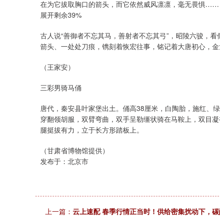
在为它拔取胸口的箭头，而它依然威风凛凛，毫无畏惧……
展开剩余39%
古人说“善御者不忘其马，善射者不忘其弓”，昭陵六骏，
箭头、一处处刀痕，镌刻着恢宏往事，铭记着大唐初心，金
（王家安）
三彩男骑马俑
唐代，秦安县叶家堡出土。俑高38厘米，白陶胎，施红、
穿翻领胡服，双臂弯曲，双手呈勒缰状骑在马鞍上，双目凝
腿挺拔有力，立于长方形踏板上。
（甘肃省博物馆提供）
发布于：北京市
上一篇：
云上速配 春季行情正当时！供给密集扰动下，碳