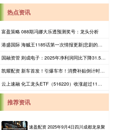
热点资讯
富盈策略 088期冯娜大乐透预测奖号：龙头分析
港盛国际 海贼王1185话第一次情报更新|悲剧的起源，一切从天龙人到来开始
国融资管 则成电子：2025年净利润同比下降31.51%
凯耀配资 新车首发！引爆车市！消费补贴倒计时！2026青岛国际车展仅余最后一天！
云上速融 化工龙头ETF（516220）收涨超过11%，供应紧张或推动TDI价格反弹
推荐资讯
速盈配资 2025年9月4日四川成都龙泉聚