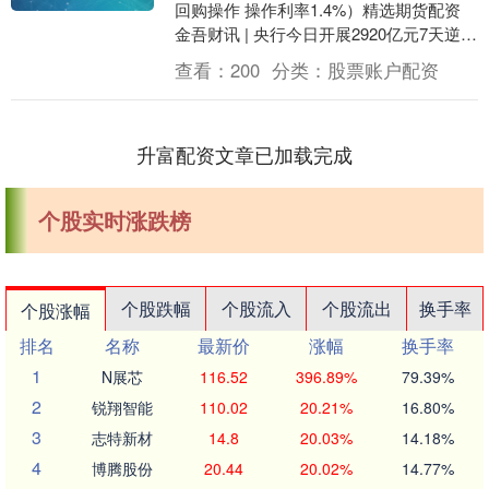
回购操作 操作利率1.4%）精选期货配资
金吾财讯 | 央行今日开展2920亿元7天逆回
购操作，投标量2920亿元，中标....
查看：
200
分类：
股票账户配资
升富配资文章已加载完成
个股实时涨跌榜
个股跌幅
个股流入
个股流出
换手率
个股涨幅
排名
名称
最新价
涨幅
换手率
1
N展芯
116.52
396.89%
79.39%
2
锐翔智能
110.02
20.21%
16.80%
3
志特新材
14.8
20.03%
14.18%
4
博腾股份
20.44
20.02%
14.77%