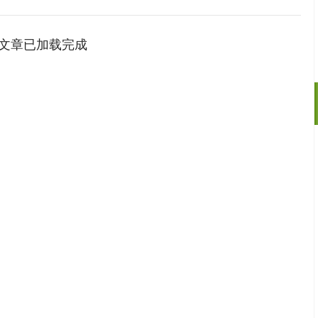
文章已加载完成
沪深300
4651.31
.24%
-6.85
-0.15%