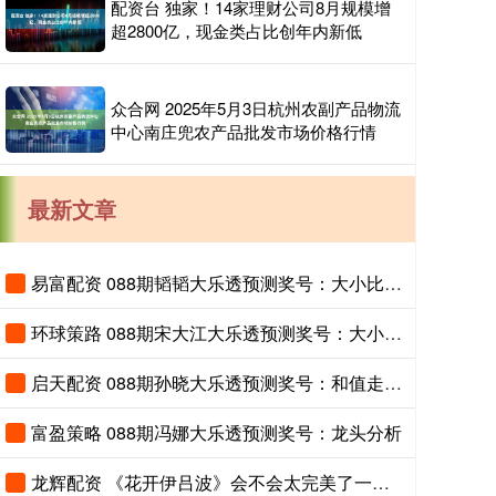
配资台 独家！14家理财公司8月规模增
超2800亿，现金类占比创年内新低
众合网 2025年5月3日杭州农副产品物流
中心南庄兜农产品批发市场价格行情
最新文章
易富配资 088期韬韬大乐透预测奖号：大小比分析
环球策路 088期宋大江大乐透预测奖号：大小比分析
启天配资 088期孙晓大乐透预测奖号：和值走势分析
富盈策略 088期冯娜大乐透预测奖号：龙头分析
龙辉配资 《花开伊吕波》会不会太完美了一点？