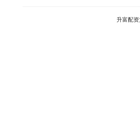
升富配资
深证成指
14110.12
.92
0.57%
-34.08
-0