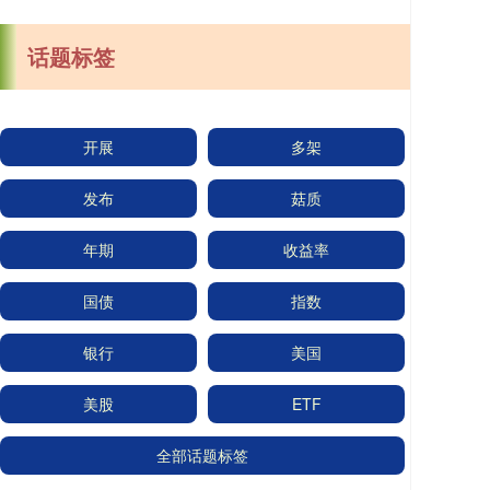
话题标签
开展
多架
发布
菇质
年期
收益率
国债
指数
银行
美国
美股
ETF
全部话题标签