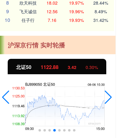
8
欣天科技
18.02
19.97%
28.44%
9
飞天诚信
12.56
19.96%
8.49%
10
任子行
7.16
19.93%
31.42%
沪深京行情 实时轮播
北证50
1122.88
创业
3.42
0.30%