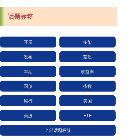
话题标签
开展
多架
发布
菇质
年期
收益率
国债
指数
银行
美国
美股
ETF
全部话题标签