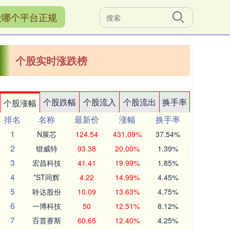
股哪个平台正规
个股实时涨跌榜
个股跌幅
个股流入
个股流出
换手率
个股涨幅
排名
名称
最新价
涨幅
换手率
1
N展芯
124.54
431.09%
37.54%
2
锴威特
93.38
20.00%
1.39%
3
宏昌科技
41.41
19.99%
1.85%
4
*ST同辉
4.22
14.99%
4.45%
5
聆达股份
10.09
13.63%
4.75%
6
一博科技
50
12.51%
8.12%
7
百普赛斯
60.65
12.40%
4.25%