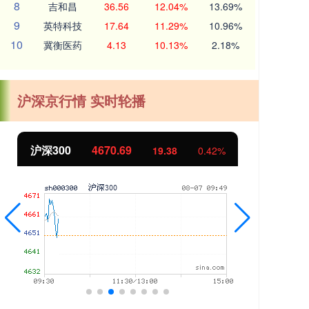
8
吉和昌
36.56
12.04%
13.69%
9
英特科技
17.64
11.29%
10.96%
10
冀衡医药
4.13
10.13%
2.18%
沪深京行情 实时轮播
沪深300
4670.69
北
19.38
0.42%