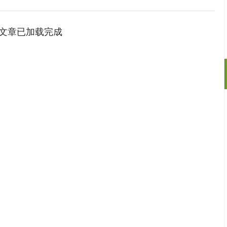
文章已加载完成
深证成指
14140.92
08%
30.80
0.22%