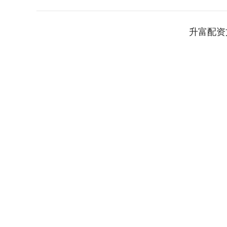
升富配资
上证指数
3897.37
80
-0.14%
-2.98
-0.