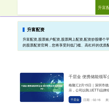
升富
首页
升富
升富配资
升富配资,股票账户配资,股票网上配资,配资炒股哪个平
的股票配资官网，您将享受到低门槛、高杠杆的优质
千层金 便携储能领军
格隆汇2月15日｜深圳市
示，公司以BLUETTI品
日期：02-16
来
千层金