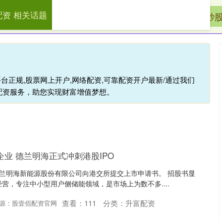
配资 相关话题
配资
股票账户配资
股票网上配资
配资炒
台正规,股票网上开户,网络配资,可靠配资开户最新/通过我们
配资服务，助您实现财富增值梦想。
企业 德兰明海正式冲刺港股IPO
德兰明海新能源股份有限公司向港交所提交上市申请书。 招股书显
牌经营，专注中小型用户侧储能领域，是市场上为数不多....
查看：
111
分类：
升富配资
源：股壹佰配资官网