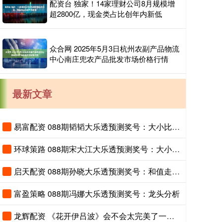
配资台 独家！14家理财公司8月规模增
超2800亿，现金类占比创年内新低
众合网 2025年5月3日杭州农副产品物流
中心南庄兜农产品批发市场价格行情
最新文章
易富配资 088期韬韬大乐透预测奖号：大小比分析
环球策路 088期宋大江大乐透预测奖号：大小比分析
启天配资 088期孙晓大乐透预测奖号：和值走势分析
富盈策略 088期冯娜大乐透预测奖号：龙头分析
龙辉配资 《花开伊吕波》会不会太完美了一点？