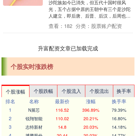
沙陀族如今已消失，但五代十国时很风
光，五个占据中原的王朝中有三个是沙陀
人建立，即后唐、后晋、后汉，后周也基
于后汉建立，十国中的北汉也是沙陀人建
查看：
182
分类：
股票账户配资
立的割据政权。 沙....
升富配资文章已加载完成
个股实时涨跌榜
个股跌幅
个股流入
个股流出
换手率
个股涨幅
排名
名称
最新价
涨幅
换手率
1
N展芯
116.52
396.89%
79.39%
2
锐翔智能
110.02
20.21%
16.80%
3
志特新材
14.8
20.03%
14.18%
4
博腾股份
20.44
20.02%
14.77%