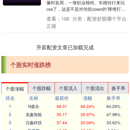
像时装周，一堆职业模特、车模转行来玩
cos了，这是不是对传统coser的“降维打
击”？ 经常逛漫展的友友应该体会更深，
查看：
108
分类：
配资炒股哪个平台
以前大....
正规
升富配资文章已加载完成
个股实时涨跌榜
个股跌幅
个股流入
个股流出
换手率
个股涨幅
排名
名称
最新价
涨幅
换手率
1
N森合
48.31
66.24%
64.29%
2
龙鑫智能
35.17
29.97%
47.98%
3
汉鑫科技
37.44
23.04%
33.62%