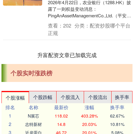
2026年4月22日，农业银行（1288.HK）披
露了一则权益变动消息：
PingAnAssetManagementCo.,Ltd.（平安资
管）买入公司4994.....
查看：
202
分类：
配资炒股哪个平台
正规
升富配资文章已加载完成
个股实时涨跌榜
个股跌幅
个股流入
个股流出
换手率
个股涨幅
排名
名称
最新价
涨幅
换手率
1
N展芯
118.02
403.28%
62.67%
2
志特新材
14.8
20.03%
10.81%
3
近岸蛋白
46.72
20.01%
5.08%