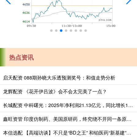
热点资讯
启天配资 088期孙晓大乐透预测奖号：和值走势分析
龙辉配资 《花开伊吕波》会不会太完美了一点？
长城配资 中科曙光：2025年净利润21.13亿元，同比增长10.54%
鑫旺资管 印度仿制药、美国原研药，终究绕不开同一条原料供应链
本信选配 【高端访谈】不只是“BD之王” 和铂医药“新基建”模式打造中国Biotech全球化“新样本”