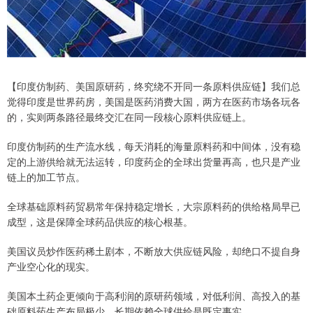
【印度仿制药、美国原研药，终究绕不开同一条原料供应链】我们总
觉得印度是世界药房，美国是医药消费大国，两方在医药市场各玩各
的，实则两条路径最终交汇在同一段核心原料供应链上。
印度仿制药的生产流水线，每天消耗的海量原料药和中间体，没有稳
定的上游供给就无法运转，印度药企的全球出货量再高，也只是产业
链上的加工节点。
全球基础原料药贸易常年保持稳定增长，大宗原料药的供给格局早已
成型，这是保障全球药品供应的核心根基。
美国议员炒作医药稀土剧本，不断放大供应链风险，却绝口不提自身
产业空心化的现实。
美国本土药企更倾向于高利润的原研药领域，对低利润、高投入的基
础原料药生产布局极少，长期依赖全球供给是既定事实。