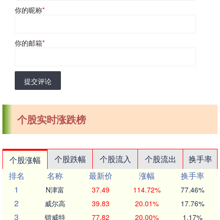
你的昵称
*
你的邮箱
*
提交评论
个股实时涨跌榜
个股跌幅
个股流入
个股流出
换手率
个股涨幅
排名
名称
最新价
涨幅
换手率
1
N津富
37.49
114.72%
77.46%
2
威尔高
39.83
20.01%
17.76%
3
锴威特
77.82
20.00%
1.17%