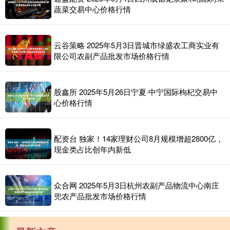
蔬菜交易中心价格行情
云谷策略 2025年5月3日晋城市绿盛农工商实业有
限公司农副产品批发市场价格行情
股鑫所 2025年5月26日宁夏·中宁国际枸杞交易中
心价格行情
配资台 独家！14家理财公司8月规模增超2800亿，
现金类占比创年内新低
众合网 2025年5月3日杭州农副产品物流中心南庄
兜农产品批发市场价格行情