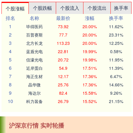
个股跌幅
个股流入
个股流出
换手率
个股涨幅
排名
名称
最新价
涨幅
换手率
1
毕得医药
73.92
20.00%
11.62%
2
百普赛斯
77.7
20.00%
23.31%
3
北方长龙
113.23
20.00%
12.25%
4
蓝盾光电
22.81
19.99%
0.58%
5
信濠光电
20.72
19.98%
11.95%
6
近岸蛋白
54.9
17.51%
11.39%
7
海正生材
12.17
17.36%
6.47%
8
晶华微
25.76
17.36%
14.66%
9
海达尔
82.4
15.58%
9.26%
10
科力装备
26.79
15.52%
21.15%
沪深京行情 实时轮播