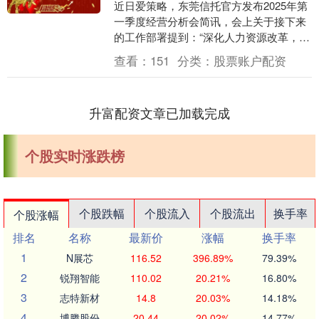
近日爱策略，东莞信托官方发布2025年第
一季度经营分析会简讯，会上关于接下来
的工作部署提到：“深化人力资源改革，加
强‘瘦身健体’方案落实。” 《中国经营报》
查看：
151
分类：
股票账户配资
记者....
升富配资文章已加载完成
个股实时涨跌榜
个股跌幅
个股流入
个股流出
换手率
个股涨幅
排名
名称
最新价
涨幅
换手率
1
N展芯
116.52
396.89%
79.39%
2
锐翔智能
110.02
20.21%
16.80%
3
志特新材
14.8
20.03%
14.18%
4
博腾股份
20.44
20.02%
14.77%